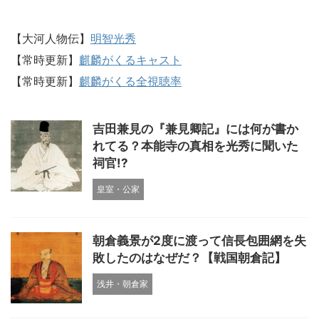
【大河人物伝】
明智光秀
【常時更新】
麒麟がくるキャスト
【常時更新】
麒麟がくる全視聴率
吉田兼見の『兼見卿記』には何が書か
れてる？本能寺の真相を光秀に聞いた
祠官!?
皇室・公家
朝倉義景が2度に渡って信長包囲網を失
敗したのはなぜだ？【戦国朝倉記】
浅井・朝倉家