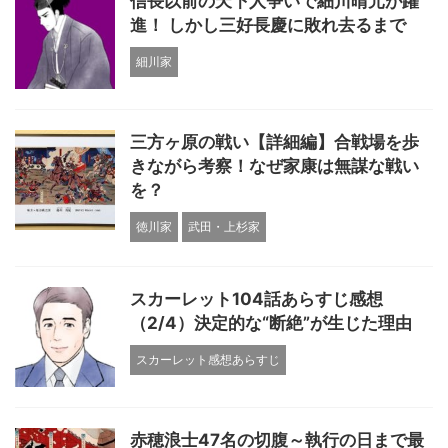
信長以前の天下人争いで細川晴元が躍
進！ しかし三好長慶に敗れ去るまで
細川家
三方ヶ原の戦い【詳細編】合戦場を歩
きながら考察！なぜ家康は無謀な戦い
を？
徳川家
武田・上杉家
スカーレット104話あらすじ感想
（2/4）決定的な“断絶”が生じた理由
スカーレット感想あらすじ
赤穂浪士47名の切腹～執行の日まで最