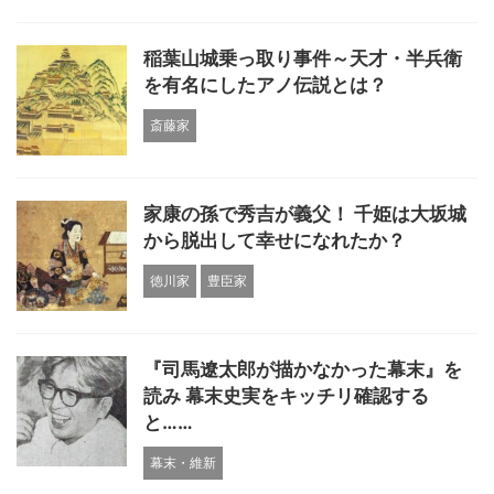
稲葉山城乗っ取り事件～天才・半兵衛
を有名にしたアノ伝説とは？
斎藤家
家康の孫で秀吉が義父！ 千姫は大坂城
から脱出して幸せになれたか？
徳川家
豊臣家
『司馬遼太郎が描かなかった幕末』を
読み 幕末史実をキッチリ確認する
と……
幕末・維新