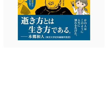
全記事データベース
出版実績・記事掲載
執筆陣/お問い合わせ
運営
会社
プライバシーポリシー
参考書籍
告知希望の皆様へ
BUSHOO!JAPAN（武将ジャパン）
日本初の歴史戦国ポータルサイト
Copyright© BUSHOO!JAPAN（武将ジャパン） , 2026 All
Rights Reserved.