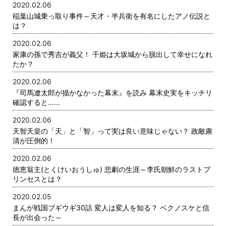
2020.02.06
稲葉山城乗っ取り事件～天才・半兵衛を有名にしたアノ伝説と
は？
2020.02.06
家康の孫で秀吉が義父！ 千姫は大坂城から脱出して幸せになれ
たか？
2020.02.06
『司馬遼太郎が描かなかった幕末』を読み 幕末史実をキッチリ
確認すると……
2020.02.06
天智天皇の「天」と「智」って実は良い意味じゃない？ 政敵粛
清が圧倒的！
2020.02.06
徳恵翁主(とくけいおうしゅ) 悲劇の生涯～李氏朝鮮のラストプ
リンセスとは？
2020.02.05
まんが戦国ブギウギ30話 変人は変人を知る？ ベクノスケと信
長が出会った～