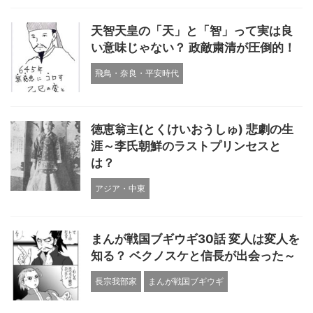
天智天皇の「天」と「智」って実は良
い意味じゃない？ 政敵粛清が圧倒的！
飛鳥・奈良・平安時代
徳恵翁主(とくけいおうしゅ) 悲劇の生
涯～李氏朝鮮のラストプリンセスと
は？
アジア・中東
まんが戦国ブギウギ30話 変人は変人を
知る？ ベクノスケと信長が出会った～
長宗我部家
まんが戦国ブギウギ