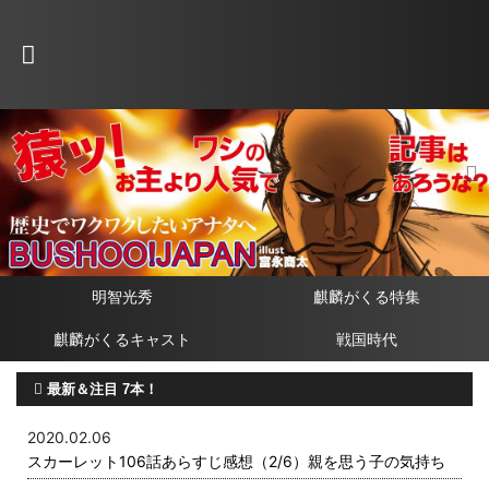
明智光秀
麒麟がくる特集
麒麟がくるキャスト
戦国時代
最新＆注目 7本！
2020.02.06
スカーレット106話あらすじ感想（2/6）親を思う子の気持ち