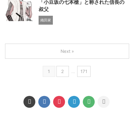
「小豆坂の七本槍」と称された信長の
叔父
織田家
Next »
1
2
…
171