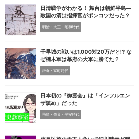
日清戦争がわかる！ 舞台は朝鮮半島―
敵国の清は指揮官がポンコツだった？
明治・大正・昭和時代
千早城の戦いは1,000対20万だと!? な
ぜ楠木軍は幕府の大軍に勝てた？
鎌倉・室町時代
日本初の『御霊会』は「インフルエン
ザ鎮め」だった
飛鳥・奈良・平安時代